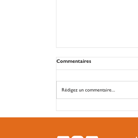
Commentaires
Rédigez un commentaire...
Des paniers de légumes bio
à Enghien