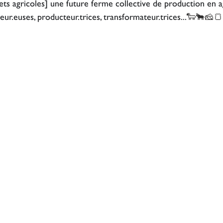
ets agricoles] une future ferme collective de production en 
r.euses, producteur.trices, transformateur.trices...
🐑🐂🧀🍞