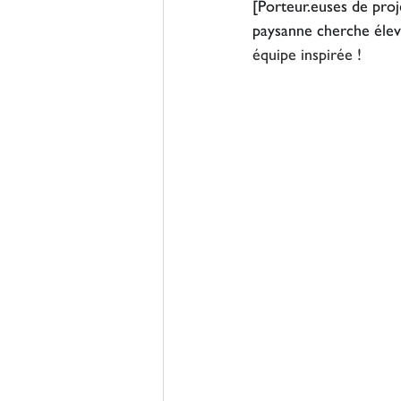
[Porteur.euses de proj
paysanne cherche éleveu
équipe inspirée !