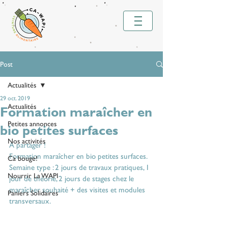
Post
Actualités
29 oct. 2019
Actualités
Formation maraîcher en
Petites annonces
bio petites surfaces
Nos activités
A partager !
Formation maraîcher en bio petites surfaces. 
Ca bouge!
Semaine type : 2 jours de travaux pratiques, 1 
Nourrir La WAPI
jour de théorie, 2 jours de stages chez le 
maraîcher souhaité + des visites et modules 
Paniers Solidaires
transversaux.