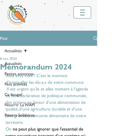
Post
Actualités
8 nov. 2024
Actualités
Mémorandum 2024
Petites annonces
Vous avez voté ! C’est le moment 
d’interpeller les élu.e.s de votre commune.
Nos activités
 Il est urgent qu’ils et elles mettent à l’agenda 
Ca bouge!
de leur déclaration de politique communale, 
des actions en faveur d’une alimentation de 
Nourrir La WAPI
qualité, d’une agriculture durable et d’une 
Paniers Solidaires
plus grande autonomie alimentaire de notre 
territoire.
On 
ne peut plus ignorer que l’essentiel de 
notre nourriture provient d’un système où 