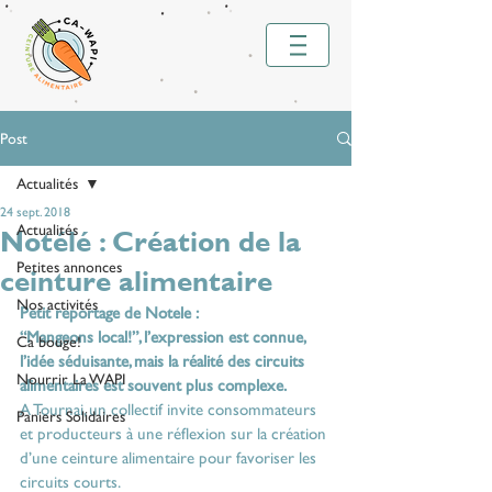
Post
Actualités
24 sept. 2018
Actualités
Notélé : Création de la
Petites annonces
ceinture alimentaire
Nos activités
Petit reportage de Notele :
“Mangeons local!”, l’expression est connue, 
Ca bouge!
l’idée séduisante, mais la réalité des circuits 
Nourrir La WAPI
alimentaires est souvent plus complexe.
A Tournai, un collectif invite consommateurs 
Paniers Solidaires
et producteurs à une réflexion sur la création 
d’une ceinture alimentaire pour favoriser les 
circuits courts.