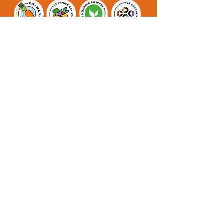
Graphisme - Webdesign : Nina Petre - 2026
© Ceinture Alimentaire WAPI
Inscription à la Newsletter
info@ca-wapi.be
La Ceinture
Alimentaire de
Wallonie Picarde
(CA-WAPI)*
Numéro d'entreprise :
BE0756.691.852
Siège Social :
Boulevard des Combattants 22,