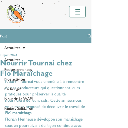
Post
Actualités
18 juin 2024
Actualités
Nourrir Tournai chez
Petites annonces
Flo'Maraîchage
Nos activités
Nourrir Tournai vous emmène à la rencontre 
de ces producteurs qui questionnent leurs 
Ca bouge!
pratiques pour préserver la qualité 
Nourrir La WAPI
nourricière de leurs sols.  Cette année, nous 
vous avons proposé de découvrir le travail de 
Paniers Solidaires
Flo' maraichage
.
Florian Henneuse développe son maraîchage 
tout en poursuivant de façon continue, avec 