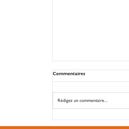
Commentaires
Rédigez un commentaire...
Des paniers de légumes bio
à Enghien