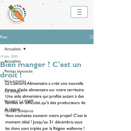
Post
Actualités
19 déc. 2025
Actualités
Bien manger ? C'est un
Petites annonces
droit !
Nos activités
La Ceinture Alimentaire a créé une nouvelle 
forme d'aide alimentaire sur notre territoire. 
Ca bouge!
Une aide alimentaire qui profite autant à des 
Nourrir La WAPI
familles en difficulté, qu'à des producteurs de 
la région.
Paniers Solidaires
Vous souhaitez soutenir notre projet? C'est le 
moment idéal ! Jusqu'au 31 décembre, tous 
les dons sont triplés par la Région wallonne !