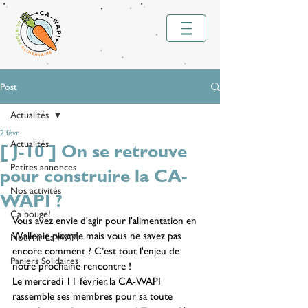
Post
Actualités
2 févr.
Actualités
[ J-10 ] On se retrouve
Petites annonces
pour construire la CA-
Nos activités
WAPI ?
Ca bouge!
Vous avez envie d'agir pour l'alimentation en 
Wallonie picarde mais vous ne savez pas 
Nourrir La WAPI
encore comment ? C’est tout l'enjeu de 
Paniers Solidaires
notre prochaine rencontre !
Le mercredi 11 février, la CA-WAPI 
rassemble ses membres pour sa toute 