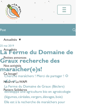
Post
Actualités
25 mai 2019
Actualités
La Ferme du Domaine de
Petites annonces
Graux recherche des
Nos activités
maraîcher(e)s!
Ca bouge!
Cherche maraîchers ! Merci de partager ! 🌻
🍆🍅 🌿
Nourrir La WAPI
La 
Ferme du Domaine de Graux
 (Béclers) 
Paniers Solidaires
développe une agriculture bio en agroécologie 
(légumes, céréales, vergers, élevages, bois)
Elle est à la recherche de maraîchers pour 